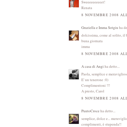
Sweeeeeeeeeet!
Renata
8 NOVEMBRE 2008 ALL
Graziella e Imma Sotgiu
ha det
dolcissima, come al solito, il
buna giornata
imma
8 NOVEMBRE 2008 ALL
A casa di Angi
ha detto...
Paola, semplice e meraviglioso
E' un tenerone :0)
Complimentoni !!!
A presto, Carol
8 NOVEMBRE 2008 ALL
PuntoCroce
ha detto...
semplice, dolce e... meravigli
complimenti, è stupenda!!