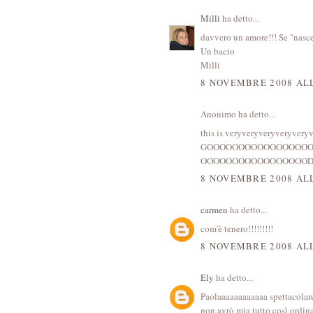
Milli
ha detto...
davvero un amore!!! Se "nascer
Un bacio
Milli
8 NOVEMBRE 2008 ALL
Anonimo ha detto...
this is veryveryveryveryver
GOOOOOOOOOOOOOOOO
OOOOOOOOOOOOOOOOODD
8 NOVEMBRE 2008 ALL
carmen
ha detto...
com'è tenero!!!!!!!!!
8 NOVEMBRE 2008 ALL
Ely
ha detto...
Paolaaaaaaaaaaaa spettacolare
non avrò mia tutto così ordina