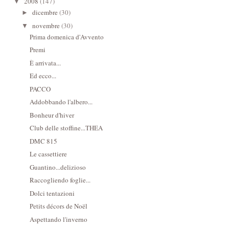
2008
(147)
▼
dicembre
(30)
►
novembre
(30)
▼
Prima domenica d'Avvento
Premi
È arrivata...
Ed ecco...
PACCO
Addobbando l'albero...
Bonheur d'hiver
Club delle stoffine...THEA
DMC 815
Le cassettiere
Guantino...delizioso
Raccogliendo foglie...
Dolci tentazioni
Petits décors de Noël
Aspettando l'inverno