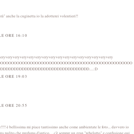
à" anche la cuginetta io la adotterei volentieri!!
E ORE 16:10
yveryveryveryveryveryveryveryveryveryveryveryveryveryveryveryvery
OOOOOOOOOOOOOOOOOOOOOOOOOOOOOOOOOOOOOOOOOOOOOOOOOO
DDDDDDDDDDDDDDDDDDDDDDDDDDDDDDDD.....:D
E ORE 19:03
E ORE 20:55
!!!! è bellissima mi piace tantissimo anche come ambientate le foto... davvero io
to pulito che profuma d'antico.... c'è sempre un gran "rebelotto" e confusione qui