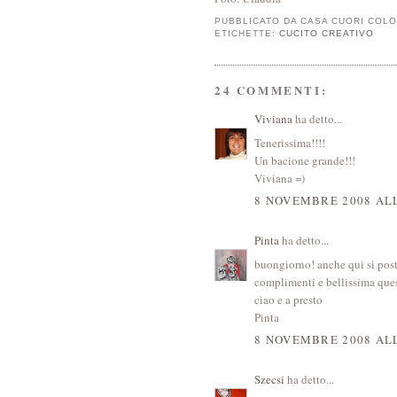
PUBBLICATO DA
CASA CUORI COLO
ETICHETTE:
CUCITO CREATIVO
24 COMMENTI:
Viviana
ha detto...
Tenerissima!!!!
Un bacione grande!!!
Viviana =)
8 NOVEMBRE 2008 ALL
Pinta
ha detto...
buongiorno! anche qui si post
complimenti e bellissima que
ciao e a presto
Pinta
8 NOVEMBRE 2008 ALL
Szecsi
ha detto...