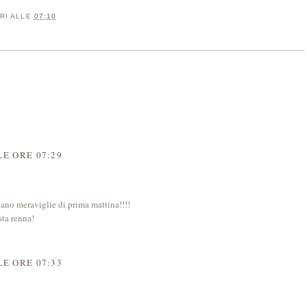
RI
ALLE
07:10
E ORE 07:29
ano meraviglie di prima mattina!!!!
sta renna!
E ORE 07:33