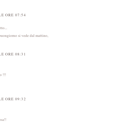
E ORE 07:54
to...
 buongiorno si vede dal mattino,
E ORE 08:31
 !!!
E ORE 09:32
osa!!