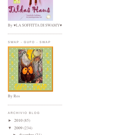
By ♥LA SOFFITTA DI SWAMY♥
SWAP - GUFO - SWAP
By Ros
ARCHIVIO BLOG
2010
(85)
►
2009
(234)
▼
dicembre
(21)
►