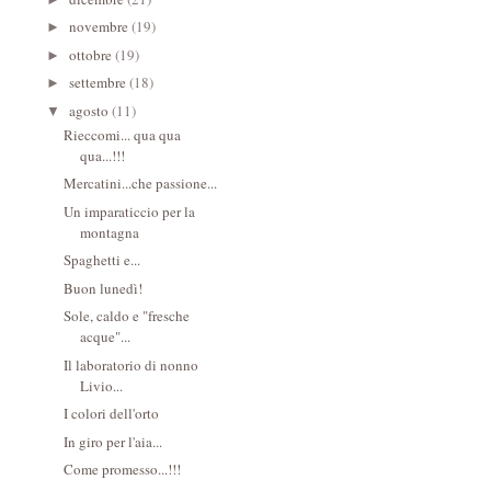
novembre
(19)
►
ottobre
(19)
►
settembre
(18)
►
agosto
(11)
▼
Rieccomi... qua qua
qua...!!!
Mercatini...che passione...
Un imparaticcio per la
montagna
Spaghetti e...
Buon lunedì!
Sole, caldo e "fresche
acque"...
Il laboratorio di nonno
Livio...
I colori dell'orto
In giro per l'aia...
Come promesso...!!!