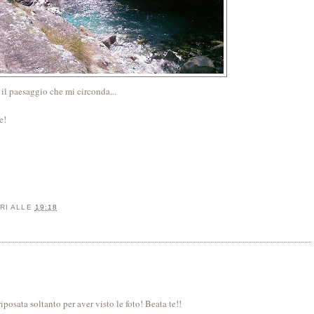
 il paesaggio che mi circonda...
e!
RI
ALLE
19:18
posata soltanto per aver visto le foto! Beata te!!